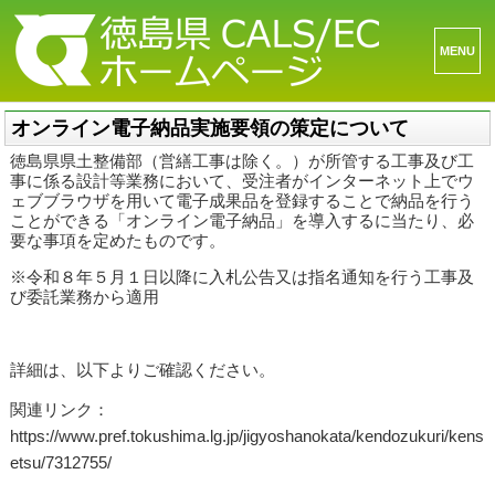
メニュ
ーとウ
ィジェ
オンライン電子納品実施要領の策定について
ット
徳島県県土整備部（営繕工事は除く。）が所管する工事及び工
事に係る設計等業務において、受注者がインターネット上でウ
ェブブラウザを用いて電子成果品を登録することで納品を行う
ことができる「オンライン電子納品」を導入するに当たり、必
要な事項を定めたものです。
※令和８年５月１日以降に入札公告又は指名通知を行う工事及
び委託業務から適用
詳細は、以下よりご確認ください。
関連リンク：
https://www.pref.tokushima.lg.jp/jigyoshanokata/kendozukuri/kens
etsu/7312755/