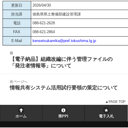
更新日
2026/04/30
担当課
徳島県県土整備部建設管理課
電話
088-621-2628
FAX
088-621-2864
E-Mail
kensetsukanrika@pref.tokushima.lg.jp
投
前
稿
【電子納品】組織改編に伴う管理ファイルの
前
ナ
「発注者情報等」について
の
ビ
投
ゲ
稿:
次ページへ
ー
情報共有システム活用試行要領の策定について
次
シ
の
ョ
投
▲PAGE TOP
ン
稿:
ホーム
県PPI
電子入札