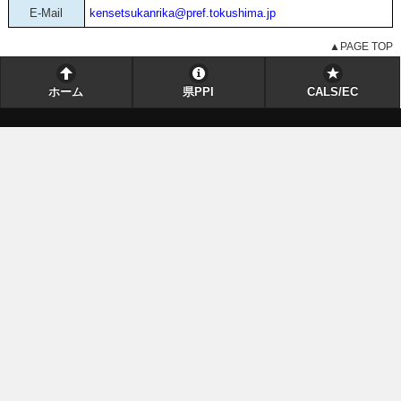
E-Mail
kensetsukanrika@pref.tokushima.jp
▲PAGE TOP
ホーム
県PPI
CALS/EC