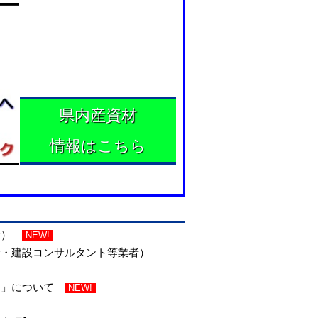
県内産資材
情報はこちら
者）
NEW!
量・建設コンサルタント等業者）
）」について
NEW!