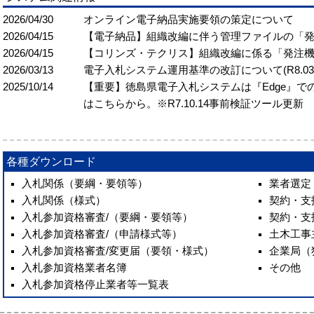
2026/04/30
オンライン電子納品実施要領の策定について
2026/04/15
【電子納品】組織改編に伴う管理ファイルの「
2026/04/15
【コリンズ・テクリス】組織改編に係る「発注
2026/03/13
電⼦⼊札システム運⽤基準の改訂について(R8.03.
2025/10/14
【重要】徳島県電子入札システムは『Edge』
はこちらから。※R7.10.14事前検証ツール更新
各種ダウンロード
入札関係（要綱・要領等）
業者選定
入札関係（様式）
契約・支
入札参加資格審査/（要綱・要領等）
契約・支
入札参加資格審査/（申請様式等）
土木工事
入札参加資格審査/変更届（要領・様式）
企業局（
入札参加資格業者名簿
その他
入札参加資格停止業者等一覧表