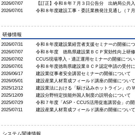
2026/07/07
【訂正】令和８年７月３日公告分 出納局公共
2026/07/01
令和８年度建設工事・委託業務発注見通し（７
研修情報
2026/07/31
令和８年度建設業経営者支援セミナーの開催に
2026/07/07
令和８年度 徳島県建設業ＢＣＰ実効性向上研
2026/07/02
CCUS現場導入・適正運用セミナーの開催につい
2026/07/01
令和８年度徳島県建設業ＢＣＰ認定申請の受付
2026/06/17
建設業従事者安全講習セミナーの開催について
2026/05/01
建設産業人材育成フィールド講座の開催につい
2025/12/12
建設業法における「駆け込みホットライン」の W
2025/12/09
建設分野特定技能外国人制度の説明会について
2025/07/29
令和７年度「ASP・CCUS活用促進講習会」の
2025/07/11
建設産業人材育成フィールド講座の開催につい
システム関連情報