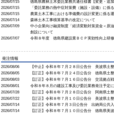
2026/07/15
徳島県農林土木委託業務共通仕様書【変更・追
2026/07/15
「委託業務の熱中症対策費（施設・設備）に係
2026/07/15
農業土木工事における準備費の設計変更に係る
2026/07/14
森林土木工事積算基準の改定について
2026/07/09
中小企業向け融資制度「経済変動対策資金＜原
創設について
2026/07/07
令和８年度 徳島県建設業ＢＣＰ実効性向上研
発注情報
2026/08/06
【中止】令和８年７月２８日公告分 美波県土
2026/08/05
【訂正】令和８年７月２４日公告分 徳島県土
2026/08/03
【訂正】令和８年７月１６日公告分 交流拠点
2026/08/01
令和８年８月の建設工事及び委託業務発注予定
2026/07/28
【訂正】令和８年７月２８日公告分 阿南県土
2026/07/22
【訂正】令和８年７月１０日公告分 美波県土
2026/07/14
【訂正】令和８年７月３日公告分 出納局公共
2026/07/14
【訂正】令和８年７月１０日公告分 徳島県美