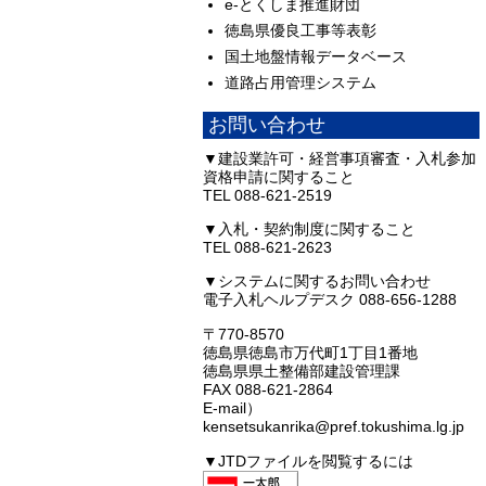
e-とくしま推進財団
徳島県優良工事等表彰
国土地盤情報データベース
道路占用管理システム
お問い合わせ
▼建設業許可・経営事項審査・入札参加
資格申請に関すること
TEL 088-621-2519
▼入札・契約制度に関すること
TEL 088-621-2623
▼システムに関するお問い合わせ
電子入札ヘルプデスク 088-656-1288
〒770-8570
徳島県徳島市万代町1丁目1番地
徳島県県土整備部建設管理課
FAX 088-621-2864
E-mail）
kensetsukanrika@pref.tokushima.lg.jp
▼JTDファイルを閲覧するには