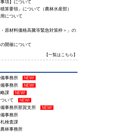
加事項】について
る積算要領」について（農林水産部）
運用について
油・原材料価格高騰等緊急対策枠＞」の
修の開催について
【一覧はこちら】
整備事務所
NEW!
整備事務所
NEW!
戦略課
NEW!
について
NEW!
整備事務所那賀支所
NEW!
整備事務所
入札検査課
波農林事務所