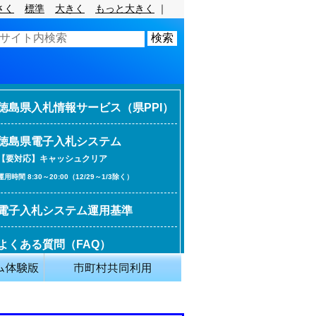
さく
標準
大きく
もっと大きく
｜
徳島県入札情報サービス（県PPI）
徳島県電子入札システム
【要対応】キャッシュクリア
運用時間 8:30～20:00（12/29～1/3除く）
電子入札システム運用基準
よくある質問（FAQ）