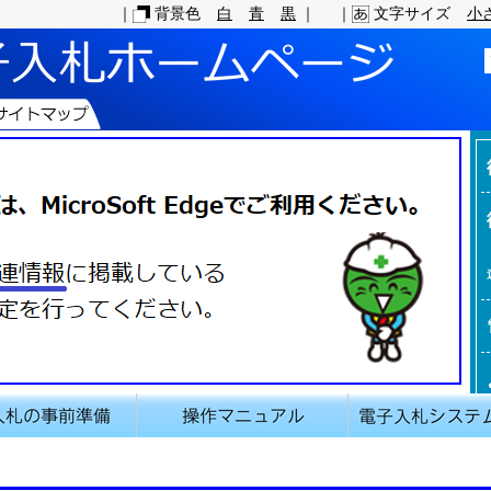
｜
背景色
白
青
黒
｜
｜
文字サイズ
小