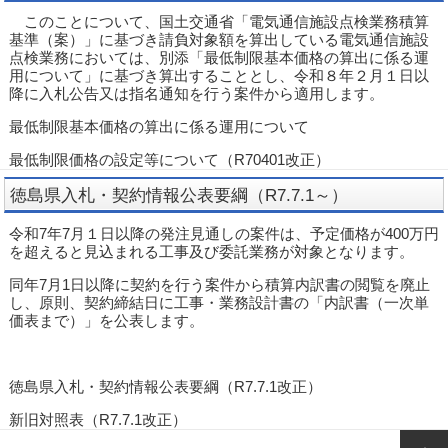
このことについて、国土交通省「電気通信施設点検業務積算
基準（案）」に基づき請負対象額を算出している電気通信施設
点検業務においては、別添「最低制限基本価格の算出に係る運
用について」に基づき算出することとし、令和８年２月１日以
降に入札公告又は指名通知を行う案件から適用します。
最低制限基本価格の算出に係る運用について
最低制限価格の設定等について（R70401改正）
徳島県入札・契約情報公表要綱（R7.7.1～）
令和7年7月１日以降の発注見通しの案件は、予定価格が400万円
を超えると見込まれる工事及び委託業務が対象となります。
同年7月1日以降に契約を行う案件から積算内訳書の閲覧を廃止
し、原則、契約締結日に工事・業務設計書の「内訳書（一次単
価表まで）」を公表します。
徳島県入札・契約情報公表要綱（R7.7.1改正）
新旧対照表（R7.7.1改正）
投