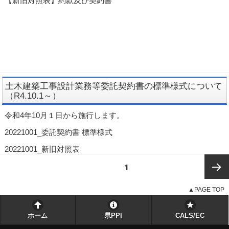
【新旧対照表】約款及び契約書
土木建築工事設計業務等委託契約書の標準様式について
（R4.10.1～）
令和4年10月１日から施行します。
20221001_委託契約書 標準様式
20221001_新旧対照表
投
ページ
1
稿
ナ
▲PAGE TOP
次ペー
ビ
ゲ
ジ
ホーム
県PPI
CALS/EC
ー