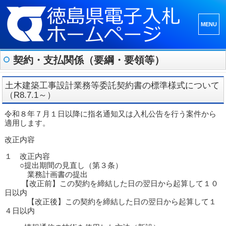
メニュ
ーとウ
ィジェ
契約・支払関係（要綱・要領等）
ット
土木建築工事設計業務等委託契約書の標準様式について
（R8.7.1～）
令和８年７月１日以降に指名通知又は入札公告を行う案件から
適用します。
改正内容
１ 改正内容
○提出期間の見直し（第３条）
業務計画書の提出
【改正前】この契約を締結した日の翌日から起算して１０
日以内
【改正後】この契約を締結した日の翌日から起算して１
４日以内