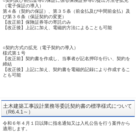
○契約及び前払金等の保証に係る保険証券等の提出方法を拡充
（電子保証の導入）
第４条（契約の保証）、第３５条（前金払及び中間前金払）及
び第３６条（保証契約の変更）
【改正前】保険証券等の寄託のみ
【改正後】上記に加え、電磁的方法によることも可能
○契約方式の拡充（電子契約の導入）
様式第１号
【改正前】契約書を作成し、当事者が記名押印を行い、契約を
締結
【改正後】上記に加え、契約書を電磁的記録により作成するこ
とも可能
土木建築工事設計業務等委託契約書の標準様式について
（R6.4.1～）
令和６年４月１日以降に指名通知又は入札公告を行う案件から
適用します。