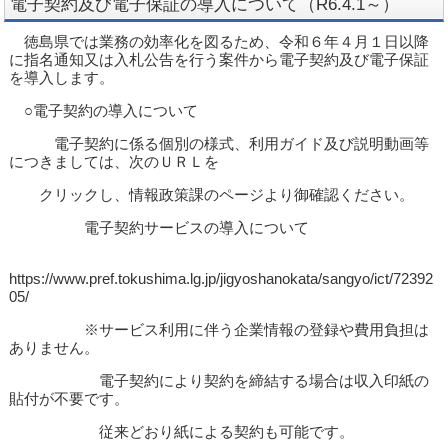
電子契約及び電子保証の導入について（R6.4.1～）
徳島県では業務の効率化を図るため、令和６年４月１日以降
に指名通知又は入札公告を行う案件から電子契約及び電子保証
を導入します。
○電子契約の導入について
電子契約に係る個別の様式、利用ガイド及び説明動画等
につきましては、次のＵＲＬを
クリックし、情報政策課のページより御確認ください。
電子契約サービスの導入について
https://www.pref.tokushima.lg.jp/jigyoshanokata/sangyo/ict/72392
05/
※サービス利用に伴う企業情報の登録や費用負担は
ありません。
電子契約により契約を締結する場合は収入印紙の
貼付が不要です。
従来どおり紙による契約も可能です。