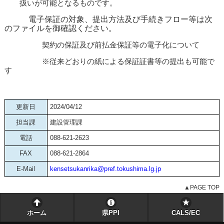
扱いが可能となるものです。
電子保証の対象、提出方法及び手続きフロー等は次
のファイルを御確認ください。
契約の保証及び前払金保証等の電子化について
※従来どおりの紙による保証証書等の提出も可能で
す
更新日
2024/04/12
担当課
建設管理課
電話
088-621-2623
FAX
088-621-2864
E-Mail
kensetsukanrika@pref.tokushima.lg.jp
▲PAGE TOP
ホーム
県PPI
CALS/EC