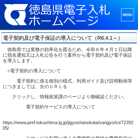
メニュ
ーとウ
ィジェ
電子契約及び電子保証の導入について（R6.4.1～）
ット
徳島県では業務の効率化を図るため、令和６年４月１日以降
に指名通知又は入札公告を行う案件から電子契約及び電子保証
を導入します。
○電子契約の導入について
電子契約に係る個別の様式、利用ガイド及び説明動画等
につきましては、次のＵＲＬを
クリックし、情報政策課のページより御確認ください。
電子契約サービスの導入について
https://www.pref.tokushima.lg.jp/jigyoshanokata/sangyo/ict/72392
05/