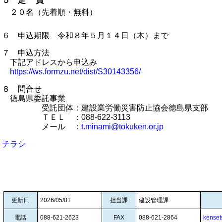
５ 定 員
２０名（先着順・無料）
６ 申込期限 令和８年５月１４日（木）まで
７ 申込方法
下記アドレスから申込み
https://ws.formzu.net/dist/S30143356/
８ 問合せ
徳島県委託事業
受託団体：建設業労働災害防止協会徳島県支部
ＴＥＬ ：088-622-3113
メール ：
t.minami@tokuken.or.jp
チラシ
更新日
2026/05/01
担当課
建設管理課
電話
088-621-2623
FAX
088-621-2864
kenset