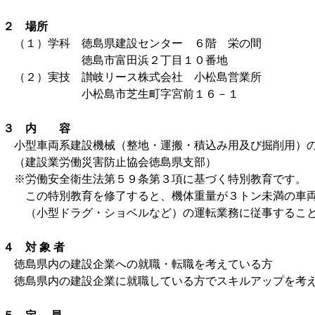
２ 場所
（１）学科 徳島県建設センター ６階 栄の間
徳島市富田浜２丁目１０番地
（２）実技 讃岐リース株式会社 小松島営業所
小松島市芝生町字宮前１６－１
３ 内 容
小型車両系建設機械（整地・運搬・積込み用及び掘削用）の
（建設業労働災害防止協会徳島県支部）
※労働安全衛生法第５９条第３項に基づく特別教育です。
この特別教育を修了すると、機体重量が３トン未満の車両
（小型ドラグ・ショベルなど）の運転業務に従事すること
４ 対 象 者
徳島県内の建設企業への就職・転職を考えている方
徳島県内の建設企業に就職している方でスキルアップを考