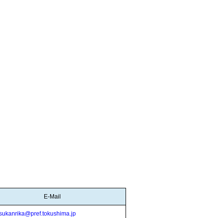
E-Mail
sukanrika@pref.tokushima.jp