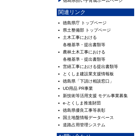
徳島県担い手育成ホームページ
関連リンク
徳島県庁 トップページ
県土整備部 トップページ
土木工事における
各種基準・提出書類等
農林土木工事における
各種基準・提出書類等
営繕工事における提出書類等
とくしま建設業支援情報板
徳島県「下請け相談窓口」
UD用品 PR事業
新技術等活用支援 モデル事業募集
e-とくしま推進財団
徳島県優良工事等表彰
国土地盤情報データベース
道路占用管理システム