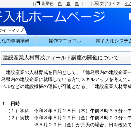
｜
背景色
白
青
黒
｜
｜
文字サイズ
小
建設産業人材育成フィールド講座の開催について
建設産業の人材育成を目的として、「徳島県内の建設企業へ
島県内の建設企業に就職している方でスキルアップを考えて
ベルなどの建設機械の運転が可能となる、「建設産業人材育
１ 日時
（１）学科 令和８年５月２８日（木）午前８時３５分～
（２）実技 令和８年５月２９日（金）午前８時２０分～
※５月２９日（金）が荒天の場合、日を改めて実