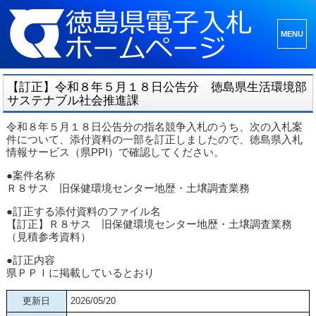
メニュ
ーとウ
ィジェ
【訂正】令和８年５月１８日公告分 徳島県生活環境部
ット
サステナブル社会推進課
令和８年５月１８日公告分の指名競争入札のうち、次の入札案
件について、添付資料の一部を訂正しましたので、徳島県入札
情報サービス（県PPI）で確認してください。
●案件名称
Ｒ８サス 旧保健環境センター地歴・土壌調査業務
●訂正する添付資料のファイル名
【訂正】Ｒ８サス 旧保健環境センター地歴・土壌調査業務
（見積参考資料）
●訂正内容
県ＰＰＩに掲載しているとおり
更新日
2026/05/20