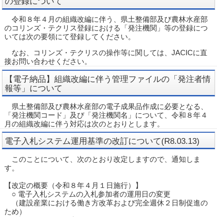
の登録について
令和８年４月の組織改編に伴う、県土整備部及び農林水産部
のコリンズ・テクリス登録における「発注機関」等の登録につ
いては次の要領にて登録してください。
なお、コリンズ・テクリスの操作等に関しては、JACICに直
接お問い合わせください。
【電子納品】組織改編に伴う管理ファイルの「発注者情
報等」について
県土整備部及び農林水産部の電子成果品作成に必要となる、
「発注機関コード」及び「発注機関名」について、令和８年４
月の組織改編に伴う対応は次のとおりとします。
電⼦⼊札システム運⽤基準の改訂について(R8.03.13)
このことについて、次のとおり改定しますので、通知しま
す。
【改定の概要（令和８年４月１日施行）】
○ 電子入札システムの入札参加者の運用日の変更
（建設産業における働き方改革および完全週休２日制促進の
ため）