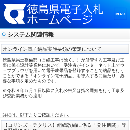
メニュ
ーとウ
ィジェ
システム関連情報
ット
オンライン電子納品実施要領の策定について
徳島県県土整備部（営繕工事は除く。）が所管する工事及び工
事に係る設計等業務において、受注者がインターネット上でウ
ェブブラウザを用いて電子成果品を登録することで納品を行う
ことができる「オンライン電子納品」を導入するに当たり、必
要な事項を定めたものです。
※令和８年５月１日以降に入札公告又は指名通知を行う工事及
び委託業務から適用
詳細は、以下よりご確認ください。
【コリンズ・テクリス】組織改編に係る「発注機関」等