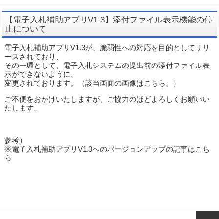
【電子入札補助アプリV1.3】添付ファイル表示機能の停
止について
電子入札補助アプリV1.3が、脆弱性への対応を目的としてリリ
ースされており、
その一環として、電子入札システムの提出前の添付ファイル表
示ができないように、
変更されております。（該当画面の画像は
こちら
。）
ご不便をおかけいたしますが、ご協力のほどよろしくお願いい
たします。
参考）
※電子入札補助アプリV1.3へのバージョンアップの記事は
こち
ら
投