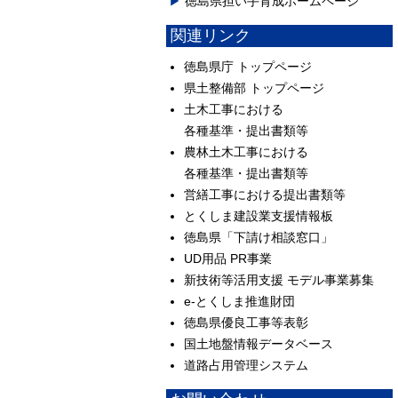
徳島県担い手育成ホームページ
関連リンク
徳島県庁 トップページ
県土整備部 トップページ
土木工事における
各種基準・提出書類等
農林土木工事における
各種基準・提出書類等
営繕工事における提出書類等
とくしま建設業支援情報板
徳島県「下請け相談窓口」
UD用品 PR事業
新技術等活用支援 モデル事業募集
e-とくしま推進財団
徳島県優良工事等表彰
国土地盤情報データベース
道路占用管理システム