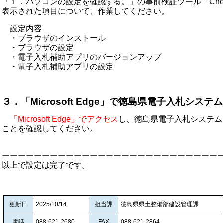
「１．パソコンの設定を確認する。」の事前検証ツール「Check_t
表示された項目について、作業してください。
設定内容
・ブラウザのインストール
・ブラウザの設定
・電子入札補助アプリのバージョンアップ
・電子入札補助アプリの設定
３．「Microsoft Edge」で徳島県電子入札シス
「Microsoft Edge」でアクセス
し、徳島県電子入札システム
ことを確認してください。
ーーーーーーーーーーーーーーーーーーーーーーーーーーー
以上で設定は完了です。
更新日
2025/10/14
担当課
徳島県県土整備部建設管理課
電話
088-621-2680
FAX
088-621-2864