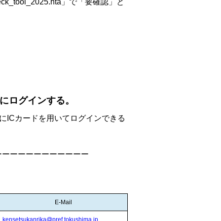
ool_2025.hta」で「要確認」と
テムにログインする。
にICカードを用いてログインできる
ーーーーーーーーーーーー
E-Mail
kensetsukanrika@pref.tokushima.jp