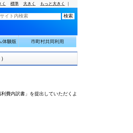
さく
標準
大きく
もっと大きく
｜
～）
福利費内訳書」を提出していただくよ