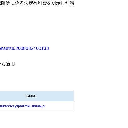
保険等に係る法定福利費を明示した請
/kensetsu/2009082400133
から適用
E-Mail
sukanrika@pref.tokushima.jp