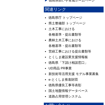
徳島県担い手育成ホームページ
関連リンク
徳島県庁 トップページ
県土整備部 トップページ
土木工事における
各種基準・提出書類等
農林土木工事における
各種基準・提出書類等
営繕工事における提出書類等
とくしま建設業支援情報板
徳島県「下請け相談窓口」
UD用品 PR事業
新技術等活用支援 モデル事業募集
e-とくしま推進財団
徳島県優良工事等表彰
国土地盤情報データベース
道路占用管理システム