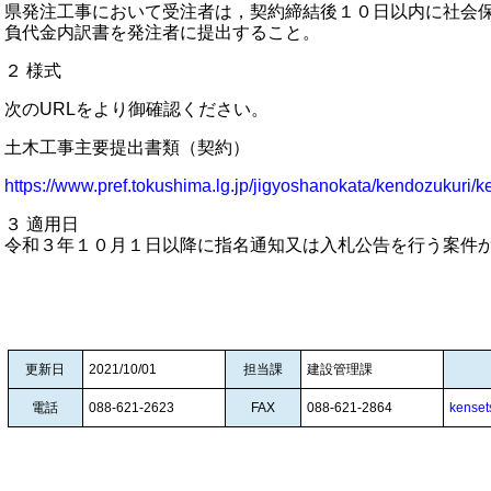
県発注工事において受注者は，契約締結後１０日以内に社会
負代金内訳書を発注者に提出すること。
２ 様式
次のURLをより御確認ください。
土木工事主要提出書類（契約）
https://www.pref.tokushima.lg.jp/jigyoshanokata/kendozukuri
３ 適用日
令和３年１０月１日以降に指名通知又は入札公告を行う案件
更新日
2021/10/01
担当課
建設管理課
電話
088-621-2623
FAX
088-621-2864
kenset