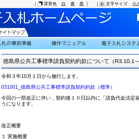
｜
背景色
白
青
黒
｜
｜
文字サイズ
小
徳島県公共工事標準請負契約約款について（R3.10.1
令和３年10月１日から施行します。
031001_徳島県公共工事標準請負契約約款（標準）
今回の一部改正に伴い，契約後１０日以内に「請負代金法定
うになります。
改正概要
１ 実施概要