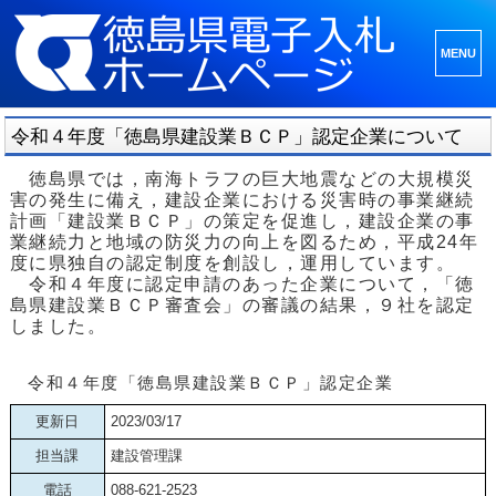
メニュ
ーとウ
ィジェ
令和４年度「徳島県建設業ＢＣＰ」認定企業について
ット
徳島県では，南海トラフの巨大地震などの大規模災
害の発生に備え，建設企業における災害時の事業継続
計画「建設業ＢＣＰ」の策定を促進し，建設企業の事
業継続力と地域の防災力の向上を図るため，平成24年
度に県独自の認定制度を創設し，運用しています。
令和４年度に認定申請のあった企業について，「徳
島県建設業ＢＣＰ審査会」の審議の結果，９社を認定
しました。
令和４年度「徳島県建設業ＢＣＰ」認定企業
更新日
2023/03/17
担当課
建設管理課
電話
088-621-2523