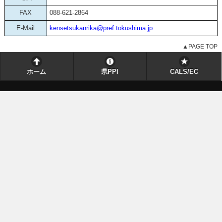
FAX
088-621-2864
E-Mail
kensetsukanrika@pref.tokushima.jp
▲PAGE TOP
ホーム
県PPI
CALS/EC