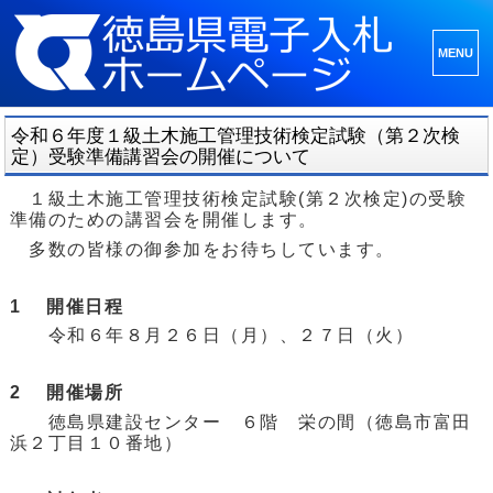
メニュ
ーとウ
ィジェ
令和６年度１級土木施工管理技術検定試験（第２次検
ット
定）受験準備講習会の開催について
１級土木施工管理技術検定試験(第２次検定)の受験
準備のための講習会を開催します。
多数の皆様の御参加をお待ちしています。
1 開催日程
令和６年
８月２６日（月）
、２７
日（火）
2 開催場所
徳島県建設センター ６階 栄の間（徳島市富田
浜２丁目１０番地）