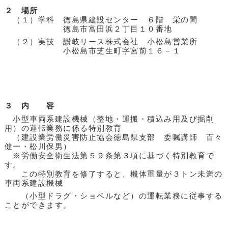
２ 場所
（１）学科 徳島県建設センター ６階 栄の間
徳島市富田浜２丁目１０番地
（２）実技 讃岐リース株式会社 小松島営業所
小松島市芝生町字宮前１６－１
３ 内 容
小型車両系建設機械（整地・運搬・積込み用及び掘削
用）の運転業務に係る特別教育
（建設業労働災害防止協会徳島県支部 委嘱講師 百々
健一・松川保男）
※労働安全衛生法第５９条第３項に基づく特別教育で
す。
この特別教育を修了すると、機体重量が３トン未満の
車両系建設機械
（小型ドラグ・ショベルなど）の運転業務に従事する
ことができます。