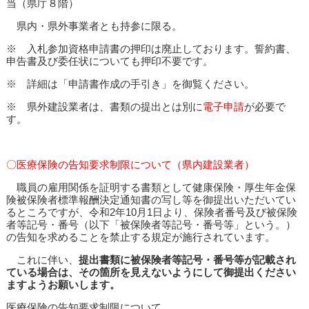
当（県庁８階）
県内・県外事業者とも持参に限る。
※ 入札参加資格申請書の押印は廃止しております。誓約書、
申告書及び委任状についても押印不要です。
※ 詳細は「申請書作成の手引き」を御覧ください。
※ 県外建設業者は、書類の提出とは別に
電子申請
が必要で
す。
〇医療保険の告知要求制限について（県内建設業者）
職員の雇用関係を証明する書類として健康保険・厚生年金保
険被保険者標準報酬決定通知書の写し等を御提出いただいてい
るところですが、令和2年10月1日より、保険者番号及び被保険
者等記号・番号（以下「被保険者等記号・番号等」という。）
の告知を求めることを禁止する規定が施行されています。
これに伴い、
提出書類に被保険者等記号・番号等が記載され
ている場合は、その箇所を見えないようにして御提出ください
ますようお願いします。
医療保険の告知要求制限について