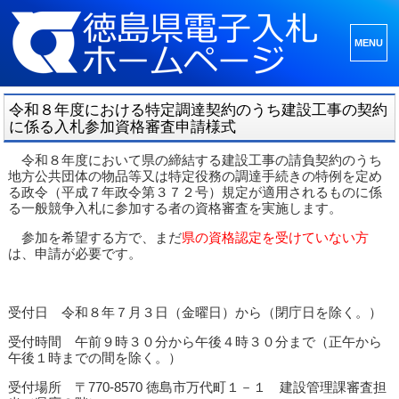
メニュ
ーとウ
ィジェ
令和８年度における特定調達契約のうち建設工事の契約
ット
に係る入札参加資格審査申請様式
令和８年度において県の締結する建設工事の請負契約のうち
地方公共団体の物品等又は特定役務の調達手続きの特例を定め
る政令（平成７年政令第３７２号）規定が適用されるものに係
る一般競争入札に参加する者の資格審査を実施します。
参加を希望する方で、まだ
県の資格認定を受けていない方
は、申請が必要です。
受付日 令和８年７月３日（金曜日）から（閉庁日を除く。）
受付時間 午前９時３０分から午後４時３０分まで（正午から
午後１時までの間を除く。）
受付場所 〒770-8570 徳島市万代町１－１ 建設管理課審査担