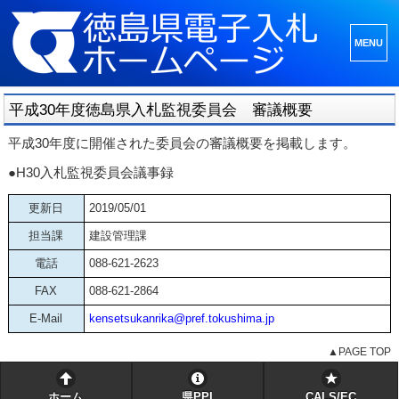
メニュ
ーとウ
ィジェ
平成30年度徳島県入札監視委員会 審議概要
ット
平成30年度に開催された委員会の審議概要を掲載します。
●H30入札監視委員会議事録
更新日
2019/05/01
担当課
建設管理課
電話
088-621-2623
FAX
088-621-2864
E-Mail
kensetsukanrika@pref.tokushima.jp
▲PAGE TOP
ホーム
県PPI
CALS/EC