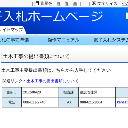
｜
背景色
白
青
黒
｜
｜
文字サイズ
小
土木工事の提出書類について
土木工事主要提出書類はこちらから入手してください
関連リンク：
土木工事の提出書類について
更新日
2012/06/28
担当課
建設管理課
電話
088-621-2748
FAX
088-621-2864
kenset