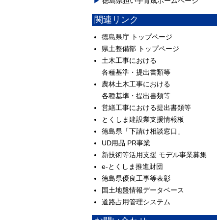
徳島県担い手育成ホームページ
関連リンク
徳島県庁 トップページ
県土整備部 トップページ
土木工事における
各種基準・提出書類等
農林土木工事における
各種基準・提出書類等
営繕工事における提出書類等
とくしま建設業支援情報板
徳島県「下請け相談窓口」
UD用品 PR事業
新技術等活用支援 モデル事業募集
e-とくしま推進財団
徳島県優良工事等表彰
国土地盤情報データベース
道路占用管理システム