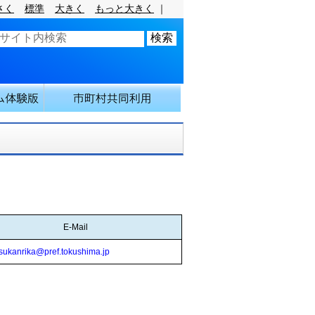
さく
標準
大きく
もっと大きく
｜
E-Mail
sukanrika@pref.tokushima.jp