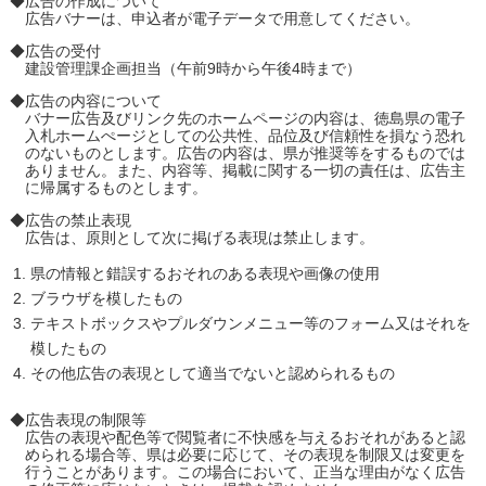
◆広告の作成について
広告バナーは、申込者が電子データで用意してください。
◆広告の受付
建設管理課企画担当（午前9時から午後4時まで）
◆広告の内容について
バナー広告及びリンク先のホームページの内容は、徳島県の電子
入札ホームぺージとしての公共性、品位及び信頼性を損なう恐れ
のないものとします。広告の内容は、県が推奨等をするものでは
ありません。また、内容等、掲載に関する一切の責任は、広告主
に帰属するものとします。
◆広告の禁止表現
広告は、原則として次に掲げる表現は禁止します。
県の情報と錯誤するおそれのある表現や画像の使用
ブラウザを模したもの
テキストボックスやプルダウンメニュー等のフォーム又はそれを
模したもの
その他広告の表現として適当でないと認められるもの
◆広告表現の制限等
広告の表現や配色等で閲覧者に不快感を与えるおそれがあると認
められる場合等、県は必要に応じて、その表現を制限又は変更を
行うことがあります。この場合において、正当な理由がなく広告