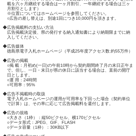
載を六ヶ月継続する場合は一ヶ月割引、一年継続する場合は三ヶ
月割引とします）
※位置についてはホームページを参照してください。
○広告の差し替えは、別途1回につき10,000円を頂きます。
◆広告掲載料の支払い方法
広告掲載決定後、県の発行する納入通知書により納期限までに納
入してください。
◆広告媒体
徳島県電子入札ホームページ（平成25年度アクセス数:約55万件）
◆広告の掲載
○掲 載：月初め(一日)の午前10時から契約期間終了月の末日正午ま
で。但し、一日・末日が県の休日に該当する場合は、直前の開庁
日とします。
○運 用：24時間
○可用率：95%
◆広告不掲載時の取扱
電子入札ホームページの運用が可用率を下回った場合（契約単位
で計算）は、その率に応じて広告掲載料を還付します。
◆広告の規格
○大きさ（1枠）：縦50ピクセル、横170ピクセル
○データ形式：JPEG、GIF、FLASH
○データ容量（1枠）：30KB以下