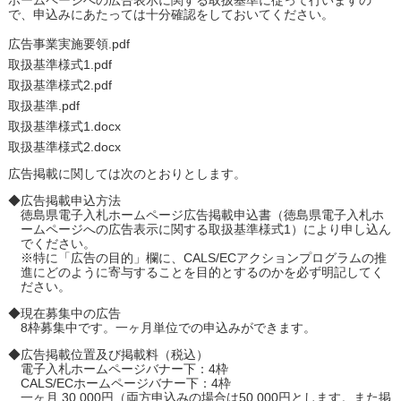
で、申込みにあたっては十分確認をしておいてください。
広告事業実施要領.pdf
取扱基準様式1.pdf
取扱基準様式2.pdf
取扱基準.pdf
取扱基準様式1.docx
取扱基準様式2.docx
広告掲載に関しては次のとおりとします。
◆広告掲載申込方法
徳島県電子入札ホームページ広告掲載申込書（徳島県電子入札ホ
ームページへの広告表示に関する取扱基準様式1）により申し込ん
でください。
※特に「広告の目的」欄に、CALS/ECアクションプログラムの推
進にどのように寄与することを目的とするのかを必ず明記してく
ださい。
◆現在募集中の広告
8枠募集中です。一ヶ月単位での申込みができます。
◆広告掲載位置及び掲載料（税込）
電子入札ホームページバナー下：4枠
CALS/ECホームページバナー下：4枠
一ヶ月 30,000円（両方申込みの場合は50,000円とします。また掲