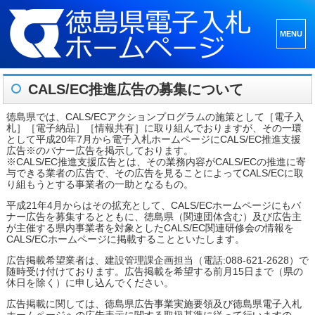
メニュ
ーとウ
ィジェ
CALS/EC推進広告の募集について
ット
徳島県では、CALS/ECアクションプログラムの施策として［電子入
札］［電子納品］［情報共有］に取り組んでおりますが、その一環
として平成20年7月から
電子入札ホームページ
にCALS/EC推進支援
広告※のバナー広告を掲示しております。
※CALS/EC推進支援広告とは、その業務内容がCALS/ECの推進に寄
与できる業者の広告で、その広告を見ることによってCALS/ECに取
り組もうとする事業者の一助となるもの。
平成21年4月からはその拡充として、
CALS/ECホームページ
にもバ
ナー広告を募集するとともに、徳島県（関連団体含む）及び広告主
が主催する県内事業者を対象としたCALS/EC関連研修会の情報を
CALS/ECホームページに掲載することといたします。
広告掲載希望業者は、建設管理課企画担当（電話:088-621-2628）で
随時受け付けております。広告掲載を希望する前月15日まで（県の
休日を除く）に申し込んでください。
広告掲載に関しては、徳島県広告事業実施要領及び徳島県電子入札
ホームページへの広告表示に関する取扱基準に従って行いますの