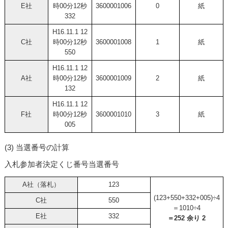
E社
時00分12秒
3600001006
0
紙
332
H16.11.1 12
C社
時00分12秒
3600001008
1
紙
550
H16.11.1 12
A社
時00分12秒
3600001009
2
紙
132
H16.11.1 12
F社
時00分12秒
3600001010
3
紙
005
(3) 当選番号の計算
入札参加者決定くじ番号当選番号
A社（落札）
123
(123+550+332+005)÷4
C社
550
＝1010÷4
E社
332
＝252 余り 2