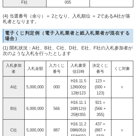
F社
005
(4) 当選番号（余り）＝ 2となり、入札順位 ＝ 2であるA社が落
札者となります。
電子くじ判定例（電子入札業者と紙入札業者が混在する
場合）
(1) 開札状況：A社、B社、C社、D社、E社、F社の入札参加者が
次のような入札を行ったとします
入札参加
入力くじ
入札書受
決定くじ
入札金額
くじ対象
者
番号
信日時
番号
H16.11.5
123 =
A社
5,000,000
000
12時00分
(000 +
○
12秒123
123)
H16.11.1
921 =
B社
6,000,000
566
16時12分
(566 +
25秒355
355)
H16.11.2
437 =
C社
5,000,000
887
09時05分
(887 +
○