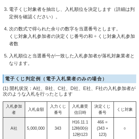
電子くじ対象者を抽出し、入札順位を決定します（詳細は判
定例を確認ください）。
次の数式で得られた余りの数字を当選番号とします。
くじ対象入札参加者の決定くじ番号の和 ÷ くじ対象入札参加
者数
入札順位と当選番号が一致した入札参加者が落札対象業者と
なります。
電子くじ判定例（電子入札業者のみの場合）
(1) 開札状況：A社、B社、C社、D社、E社、F社の入札参加者が
次のような入札を行ったとします
入札参加
入力くじ
入札書受
決定くじ
入札金額
くじ対象
者
番号
信日時
番号
H16.11.1
466 =
A社
5,000,000
343
12時00分
(343 +
○
12秒123
123)