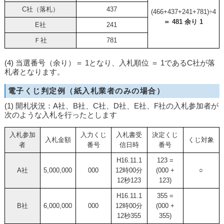
C社（落札）
437
(466+437+241+781)÷4
＝ 481 余り 1
E社
241
Ｆ社
781
(4) 当選番号（余り）＝ 1となり、入札順位 ＝ 1であるC社が落
札者となります。
電子くじ判定例（紙入札業者のみの場合）
(1) 開札状況：A社、B社、C社、D社、E社、F社の入札参加者が
次のような入札を行ったとします
入札参加
入力くじ
入札書受
決定くじ
入札金額
くじ対象
者
番号
信日時
番号
H16.11.1
123 =
A社
5,000,000
000
12時00分
(000 +
○
12秒123
123)
H16.11.1
355 =
B社
6,000,000
000
12時00分
(000 +
12秒355
355)