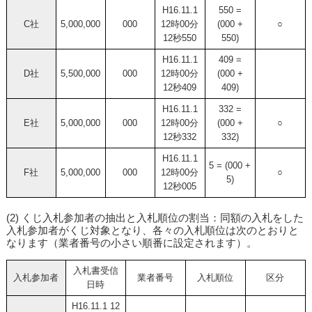
H16.11.1
550 =
C社
5,000,000
000
12時00分
(000 +
○
12秒550
550)
H16.11.1
409 =
D社
5,500,000
000
12時00分
(000 +
12秒409
409)
H16.11.1
332 =
E社
5,000,000
000
12時00分
(000 +
○
12秒332
332)
H16.11.1
5 = (000 +
F社
5,000,000
000
12時00分
○
5)
12秒005
(2) くじ入札参加者の抽出と入札順位の割当：同額の入札をした
入札参加者がくじ対象となり、各々の入札順位は次のとおりと
なります（業者番号の小さい順番に設定されます）。
入札書受信
入札参加者
業者番号
入札順位
区分
日時
H16.11.1 12