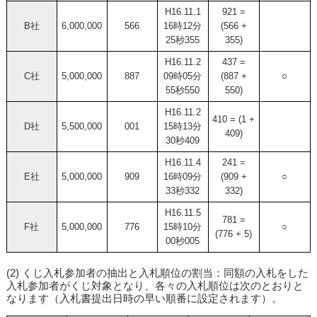
H16.11.1
921 =
B社
6,000,000
566
16時12分
(566 +
25秒355
355)
H16.11.2
437 =
C社
5,000,000
887
09時05分
(887 +
○
55秒550
550)
H16.11.2
410 = (1 +
D社
5,500,000
001
15時13分
409)
30秒409
H16.11.4
241 =
E社
5,000,000
909
16時09分
(909 +
○
33秒332
332)
H16.11.5
781 =
F社
5,000,000
776
15時10分
○
(776 + 5)
00秒005
(2) くじ入札参加者の抽出と入札順位の割当：同額の入札をした
入札参加者がくじ対象となり、各々の入札順位は次のとおりと
なります（入札書提出日時の早い順番に設定されます）。