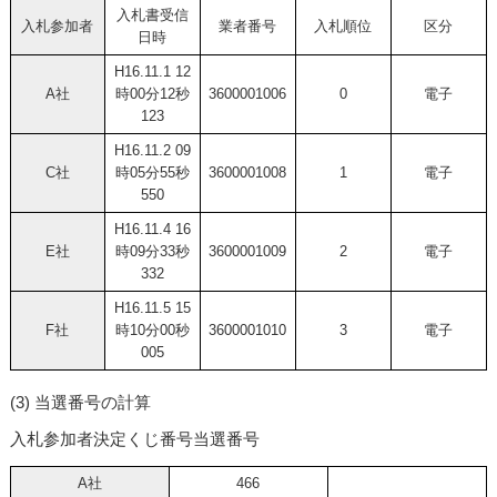
入札書受信
入札参加者
業者番号
入札順位
区分
日時
H16.11.1 12
A社
時00分12秒
3600001006
0
電子
123
H16.11.2 09
C社
時05分55秒
3600001008
1
電子
550
H16.11.4 16
E社
時09分33秒
3600001009
2
電子
332
H16.11.5 15
F社
時10分00秒
3600001010
3
電子
005
(3) 当選番号の計算
入札参加者決定くじ番号当選番号
A社
466