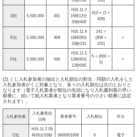
55秒550
550)
H16.11.2
410 = (1 +
D社
5,500,000
001
15時13分
409)
30秒409
H16.11.4
241 =
E社
5,000,000
909
16時09分
(909 +
○
33秒332
332)
H16.11.5
5 = (000 +
F社
5,000,000
000
12時00分
○
5)
12秒005
(2) くじ入札参加者の抽出と入札順位の割当：同額の入札をした
入札参加者がくじ対象となり、各々の入札順位は次のとおりと
なります（電子入札業者が順位の先頭になり入札書到着の早い
順番に、続いて紙入札業者となり業者番号の小さい順番に設定
されます）。
入札書受信
入札参加者
業者番号
入札順位
区分
日時
H16.11.2 09
C社
時05分55秒
3600001008
0
電子