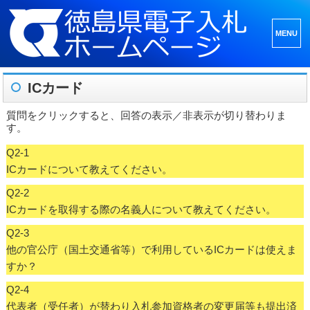
メニュ
ーとウ
ィジェ
ICカード
ット
質問をクリックすると、回答の表示／非表示が切り替わりま
す。
Q2-1
ICカードについて教えてください。
Q2-2
ICカードを取得する際の名義人について教えてください。
Q2-3
他の官公庁（国土交通省等）で利用しているICカードは使えま
すか？
Q2-4
代表者（受任者）が替わり入札参加資格者の変更届等も提出済