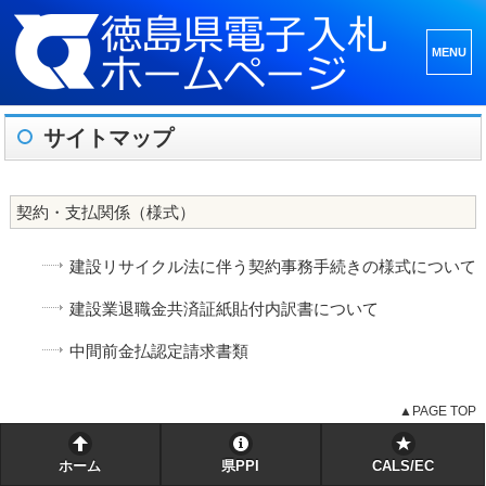
メニュ
ーとウ
ィジェ
サイトマップ
ット
契約・支払関係（様式）
建設リサイクル法に伴う契約事務手続きの様式について
建設業退職金共済証紙貼付内訳書について
中間前金払認定請求書類
▲PAGE TOP
ホーム
県PPI
CALS/EC