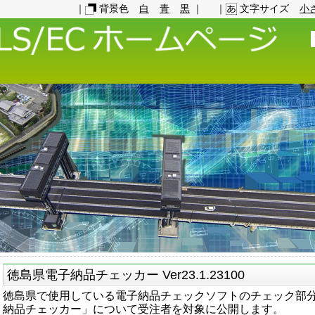
｜
背景色
白
青
黒
｜
｜
文字サイズ
小
徳島県電子納品チェッカー Ver23.1.23100
徳島県で使用している電子納品チェックソフトのチェック部
納品チェッカー」について受注者を対象に公開します。