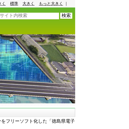
さく
標準
大きく
もっと大きく
｜
分をフリーソフト化した「徳島県電子