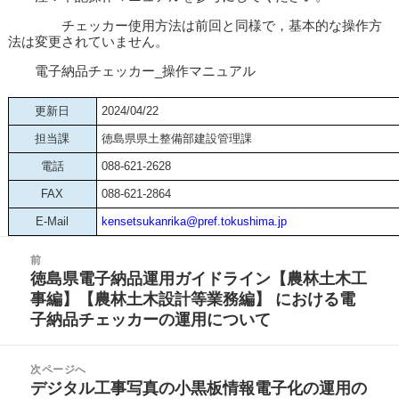
チェッカー使用方法は前回と同様で，基本的な操作方
法は変更されていません。
電子納品チェッカー_操作マニュアル
更新日
2024/04/22
担当課
徳島県県土整備部建設管理課
電話
088-621-2628
FAX
088-621-2864
E-Mail
kensetsukanrika@pref.tokushima.jp
投
前
稿
徳島県電子納品運用ガイドライン【農林土木工
前
ナ
事編】【農林土木設計等業務編】 における電
の
ビ
子納品チェッカーの運用について
投
ゲ
稿:
ー
次ページへ
シ
デジタル工事写真の小黒板情報電子化の運用の
次
ョ