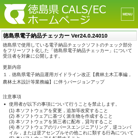
メニュ
ーとウ
ィジェ
徳島県電子納品チェッカー Ver24.0.24010
ット
徳島県で使用している電子納品チェックソフトのチェック部分
をフリーソフト化した「徳島県電子納品チェッカー」について
受注者を対象に公開します。
更新内容
１．徳島県電子納品運用ガイドライン改正【農林土木工事編，
農林土木設計等業務編】に伴うバージョンアップ
注意事項
使用者が以下の事項について行うことを禁止します。
(1) 本ソフトウェアを変更，追加等改変すること
(2) 本ソフトウェアに基づく派生物を作成すること
(3) 本ソフトウェアを第三者に配布，貸与すること
(4) 本ソフトウェアのリバースエンジニアリング，逆コンパ
イル，または逆アセンブルその他これに類する行為について