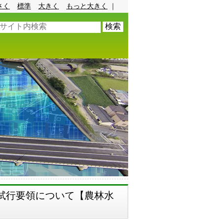
さく
標準
大きく
もっと大きく
｜
試行要領について【農林水