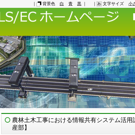
｜
背景色
白
青
黒
｜
｜
文字サイズ
小
農林土木工事における情報共有システム活用
産部】