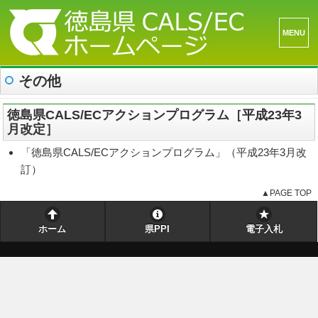
メニュ
ーとウ
その他
ィジェ
ット
徳島県CALS/ECアクションプログラム［平成23年3
月改定］
「徳島県CALS/ECアクションプログラム」（平成23年3月改
訂）
▲PAGE TOP
ホーム
県PPI
電子入札