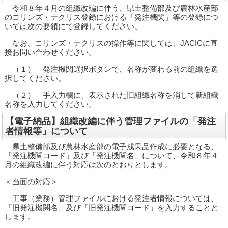
令和８年４月の組織改編に伴う、県土整備部及び農林水産部
のコリンズ・テクリス登録における「発注機関」等の登録につ
いては次の要領にて登録してください。
なお、コリンズ・テクリスの操作等に関しては、JACICに直
接お問い合わせください。
（１） 発注機関選択ボタンで、名称が変わる前の組織を選
択してください。
（２） 手入力欄に、表示された旧組織名称を消して新組織
名称を入力してください。
【電子納品】組織改編に伴う管理ファイルの「発注
者情報等」について
県土整備部及び農林水産部の電子成果品作成に必要となる、
「発注機関コード」及び「発注機関名」について、令和８年４
月の組織改編に伴う対応は次のとおりとします。
＜当面の対応＞
工事（業務）管理ファイルにおける発注者情報については、
「旧発注機関名」及び「旧発注機関コード」を入力することと
します。