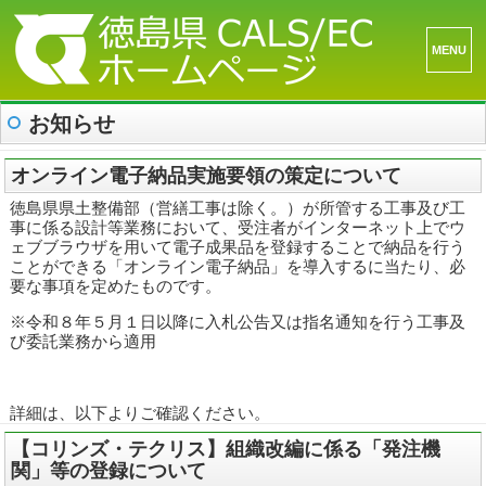
メニュ
ーとウ
お知らせ
ィジェ
ット
オンライン電子納品実施要領の策定について
徳島県県土整備部（営繕工事は除く。）が所管する工事及び工
事に係る設計等業務において、受注者がインターネット上でウ
ェブブラウザを用いて電子成果品を登録することで納品を行う
ことができる「オンライン電子納品」を導入するに当たり、必
要な事項を定めたものです。
※令和８年５月１日以降に入札公告又は指名通知を行う工事及
び委託業務から適用
詳細は、以下よりご確認ください。
【コリンズ・テクリス】組織改編に係る「発注機
関」等の登録について