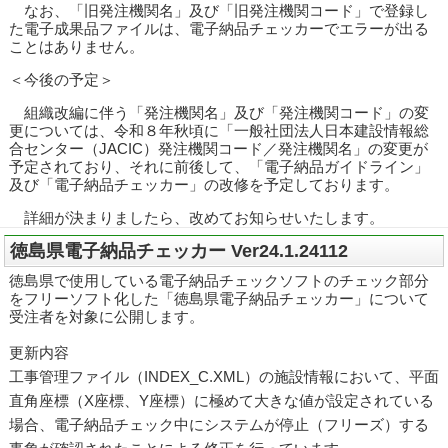
なお、「旧発注機関名」及び「旧発注機関コード」で登録し
た電子成果品ファイルは、電子納品チェッカーでエラーが出る
ことはありません。
＜今後の予定＞
組織改編に伴う「発注機関名」及び「発注機関コード」の変
更については、令和８年秋頃に「一般社団法人日本建設情報総
合センター（JACIC）発注機関コード／発注機関名」の変更が
予定されており、それに前後して、「電子納品ガイドライン」
及び「電子納品チェッカー」の改修を予定しております。
詳細が決まりましたら、改めてお知らせいたします。
徳島県電子納品チェッカー Ver24.1.24112
徳島県で使用している電子納品チェックソフトのチェック部分
をフリーソフト化した「徳島県電子納品チェッカー」について
受注者を対象に公開します。
更新内容
工事管理ファイル（INDEX_C.XML）の施設情報において、平面
直角座標（X座標、Y座標）に極めて大きな値が設定されている
場合、電子納品チェック中にシステムが停止（フリーズ）する