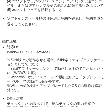
(4) 本ソフトウェアのリバースエンジニアリング，逆コンパ
イル，または逆アセンブルその他これに類する行為について
(5) 本ソフトウェアを転載すること
ソフトインストール時の使用許諾契約を確認し，契約事項を
遵守してください。
動作環境
対応OS
Windows11 / 10 （32/64bit）
※64bit版上で動作させる場合、64bitネイティブアプリケーシ
ョンとしてではなく、
32bitアプリケーションとして動作しますのでご注意くださ
い（WOW64対応）。
※Windows10のディスクトップ環境における「タブレットモ
ードON」での動作は保証外です。
※Windows10以外のアップグレードしたOSでの動作は保証
外です。
Office環境
チェックした[結果出力]で、納品チェックの出力形式で