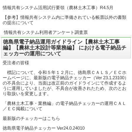
情報共有システム活用試行要領（農林土木工事）R4.5月
【参考】情報共有システム内に準備されている帳票以外の書類
の提出について
情報共有システム利用者アンケート調査票
徳島県電子納品運用ガイドライン【農林土木工事
編】【農林土木設計等業務編】 における電子納品チ
ェッカーの運用について
受注者の皆様
標記について、令和５年１２月に、徳島県ＣＡＬＳ／ＥＣホ
ームページに、最新版の電子納品チェッカー（Ver 23.1.23100）
の不具合により、当面は改正前のガイドラインにて作成するよ
うに運用していましたが、不具合が改善されたため、次のとお
り取扱いを変更します。
「農林土木工事・業務編」の電子納品チェッカーの運用ＣＡＬ
／ＥＣ掲載について
最新版のチェッカーはこちら
徳島県電子納品チェッカー Ver24.0.24010