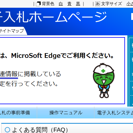
｜
背景色
白
青
黒
｜
｜
文字サイズ
小
よくある質問（FAQ）