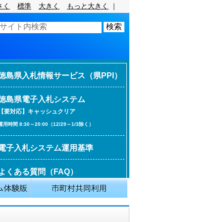
さく
標準
大きく
もっと大きく
｜
徳島県入札情報サービス（県PPI）
徳島県電子入札システム
【要対応】キャッシュクリア
運用時間 8:30～20:00（12/29～1/3除く）
電子入札システム運用基準
よくある質問（FAQ）