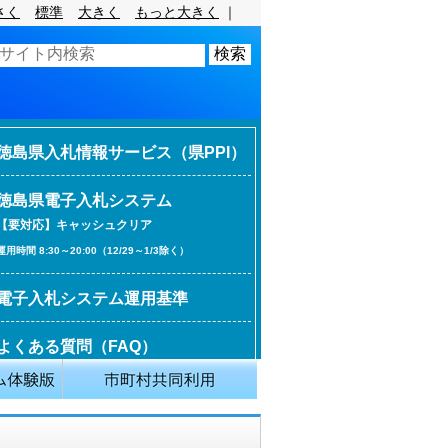
さく
標準
大きく
もっと大きく
｜
徳島県入札情報サービス（県PPI）
徳島県電子入札システム
【要対応】キャッシュクリア
運用時間 8:30～20:00（12/29～1/3除く）
電子入札システム運用基準
よくある質問（FAQ）