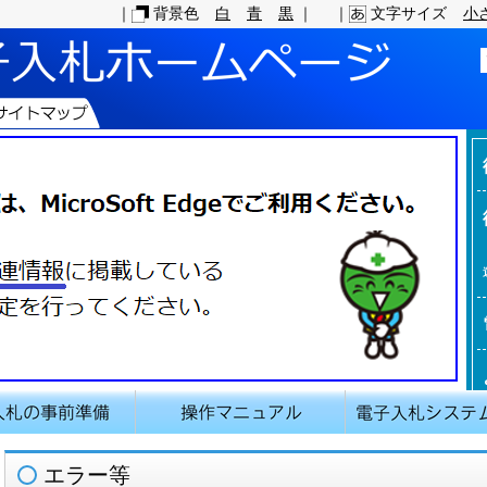
｜
背景色
白
青
黒
｜
｜
文字サイズ
小
エラー等