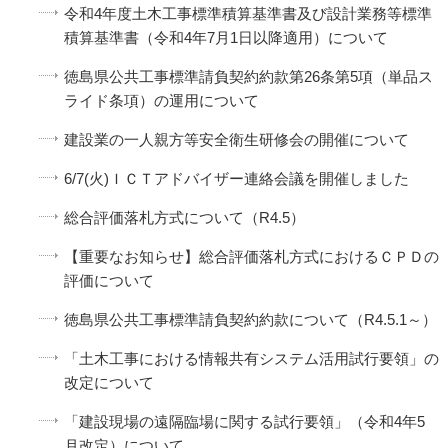
令和4年度土木工事標準積算基準書及び設計業務等標準
積算基準書（令和4年7月1日以降適用）について
徳島県公共工事標準請負契約約款第26条第5項（単品ス
ライド条項）の運用について
建設業の一人親方等安全衛生研修会の開催について
6/7(火)ＩＣＴアドバイザー連絡会議を開催しました
総合評価落札方式について（R4.5）
【重要なお知らせ】総合評価落札方式におけるＣＰＤの
評価について
徳島県公共工事標準請負契約約款について（R4.5.1～）
「土木工事における情報共有システム活用試行要領」の
改定について
「建設現場の遠隔臨場に関する試行要領」（令和4年5
月改定）について