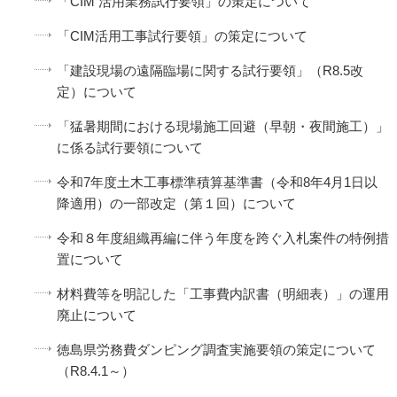
「CIM 活用業務試行要領」の策定について
「CIM活用工事試行要領」の策定について
「建設現場の遠隔臨場に関する試行要領」（R8.5改
定）について
「猛暑期間における現場施工回避（早朝・夜間施工）」
に係る試行要領について
令和7年度土木工事標準積算基準書（令和8年4月1日以
降適用）の一部改定（第１回）について
令和８年度組織再編に伴う年度を跨ぐ入札案件の特例措
置について
材料費等を明記した「工事費内訳書（明細表）」の運用
廃止について
徳島県労務費ダンピング調査実施要領の策定について
（R8.4.1～）